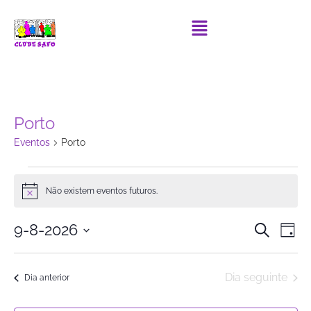
Porto
Eventos
Porto
Não existem eventos futuros.
Notice
Event
Ev
9-8-2026
Pesquisar
Dia
Selecione
Vi
Searc
data
Na
Dia seguinte
and
Dia anterior