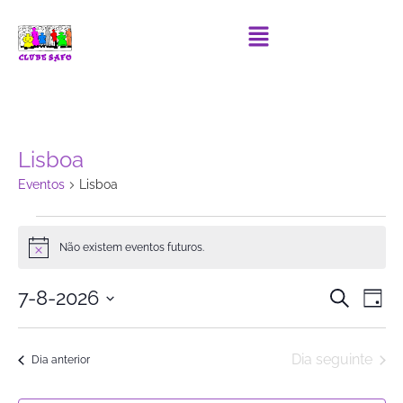
Lisboa
Eventos
Lisboa
Não existem eventos futuros.
Notice
Event
Ev
7-8-2026
Pesquisar
Dia
Selecione
Vi
Searc
data
Na
Dia seguinte
and
Dia anterior