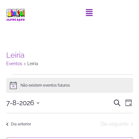
Leiria
Eventos
Leiria
Não existem eventos futuros.
Notice
Event
Ev
7-8-2026
Pesquisar
Dia
Selecione
Vi
Searc
data
Na
Dia seguinte
and
Dia anterior