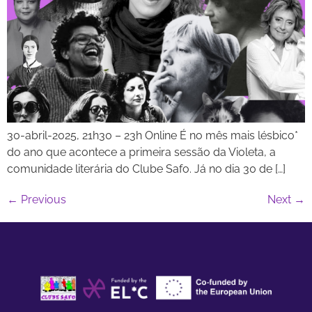
30-abril-2025, 21h30 – 23h Online É no mês mais lésbico*
do ano que acontece a primeira sessão da Violeta, a
comunidade literária do Clube Safo. Já no dia 30 de […]
←
Previous
Next
→