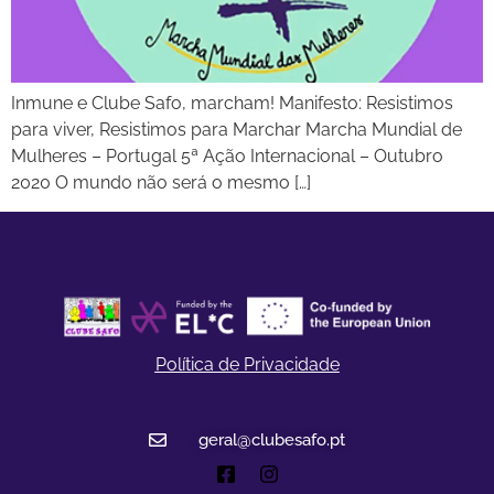
Inmune e Clube Safo, marcham! Manifesto: Resistimos
para viver, Resistimos para Marchar Marcha Mundial de
Mulheres – Portugal 5ª Ação Internacional – Outubro
2020 O mundo não será o mesmo […]
Política de Privacidade
geral@clubesafo.pt