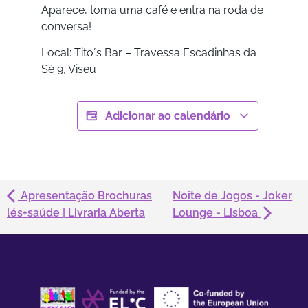
Aparece, toma uma café e entra na roda de
conversa!
Local: Tito´s Bar – Travessa Escadinhas da
Sé 9, Viseu
Adicionar ao calendário
Apresentação Brochuras
Noite de Jogos - Joker
lés+saúde | Livraria Aberta
Lounge - Lisboa