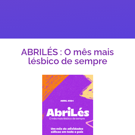
ABRILÉS : O mês mais
lésbico de sempre