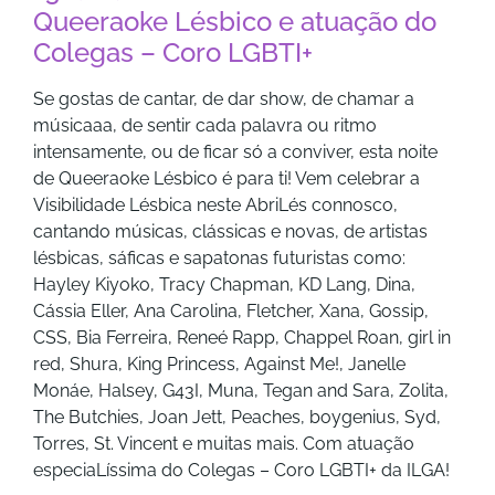
Queeraoke Lésbico e atuação do
Colegas – Coro LGBTI+
Se gostas de cantar, de dar show, de chamar a
músicaaa, de sentir cada palavra ou ritmo
intensamente, ou de ficar só a conviver, esta noite
de Queeraoke Lésbico é para ti! Vem celebrar a
Visibilidade Lésbica neste AbriLés connosco,
cantando músicas, clássicas e novas, de artistas
lésbicas, sáficas e sapatonas futuristas como:
Hayley Kiyoko, Tracy Chapman, KD Lang, Dina,
Cássia Eller, Ana Carolina, Fletcher, Xana, Gossip,
CSS, Bia Ferreira, Reneé Rapp, Chappel Roan, girl in
red, Shura, King Princess, Against Me!, Janelle
Monáe, Halsey, G43I, Muna, Tegan and Sara, Zolita,
The Butchies, Joan Jett, Peaches, boygenius, Syd,
Torres, St. Vincent e muitas mais. Com atuação
especiaLíssima do Colegas – Coro LGBTI+ da ILGA!